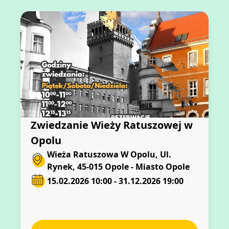
metaforyczną. Katarína Szányi Malarka
Katarína Szányi (*20. 3. 1974, Koszyce)
pracuje w Ostrawie. Studiowała w Liceum
Sztuk Stosowanych w Koszycach, a od 1992
do 1997 roku na Wydziale Sztuk Pięknych
Uniwersytetu w Ostrawie w pracowni
malarskiej Daniela Balabána. Jest związana
z grupą VY3 i od dawna rozwija program
malarski oparty na wrażliwej pracy z
kolorem, światłem i atmosferą. Jej
twórczość oscyluje między konkretnym
motywem a abstrakcyjnym, medytacyjnym
malarstwem.
Zwiedzanie Wieży Ratuszowej w
Opolu
Wieża Ratuszowa W Opolu, Ul.
Rynek, 45-015 Opole - Miasto Opole
15.02.2026 10:00 - 31.12.2026 19:00