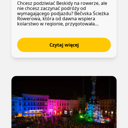
Chcesz podziwiać Beskidy na rowerze, ale
nie chcesz zaczynać podróży od
wymagającego podjazdu? Bečvska Ścieżka
Rowerowa, która od dawna wspiera
kolarstwo w regionie, przygotowała
popularny cyklobus Bečva na rok 2026.
Najbardziej uderzającym wejściem jest
instalacja kilku brązowych rzeźb Jaroslava
Koléška, które wypełniają przestrzeń
Czytaj więcej
kaplicy. Nieco prowokacyjny ton
wypowiedzi artystycznej autora w pewnym
stopniu „zakłóca” ujęcie skądinąd
tradycyjnych tematów egzystencjalnych, w
których rezonują miłość, sprawiedliwość,
spowiedź i współczucie. Samotne postacie
Aleša Hudečka poruszają się poza czasem i
realną przestrzenią, które autor umieszcza
w często bardzo niepokojących wnętrzach.
W Muzeum Archidiecezjalnym prezentuje
on monumentalne płótno, które umieszcza
w krużgankach, z dominującym
średniowiecznym freskiem
przedstawiającym ofiarę Chrystusa na
krzyżu. Z drugiej strony, bardzo osobistym,
wewnętrznym wejściem jest para płócien